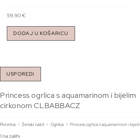
59,90
€
DODAJ U KOŠARICU
USPOREDI
Princess ogrlica s aquamarinom i bijelim
cirkonom CLBABBACZ
Početna
>
Ženski nakit
>
Ogrlica
>
Princess ogrlica s aquamarinom i bi
1 na zalihi