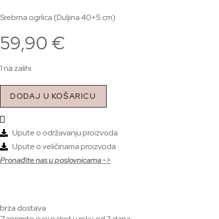
Srebrna ogrlica (Duljina 40+5 cm)
59,90
€
1 na zalihi
DODAJ U KOŠARICU
Upute o održavanju proizvoda
Upute o veličinama proizvoda
Pronađite nas u poslovnicama ->
brza dostava
Zaprimite svoj paket u roku od 3 dana