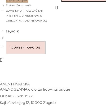
Brzi pogled
Prsten
,
Ženski nakit
LOVE KNOT POZLAĆENI
PRSTEN OD MESINGA S
CIRKONIMA OTANNOAMGZ
59,90
€
ODABERI OPCIJE
AMEN HRVATSKA
AMENOGEMMA d.o.o. za trgovinu i usluge
OIB: 46235280522
Kajfešov brijeg 12, 10000 Zagreb