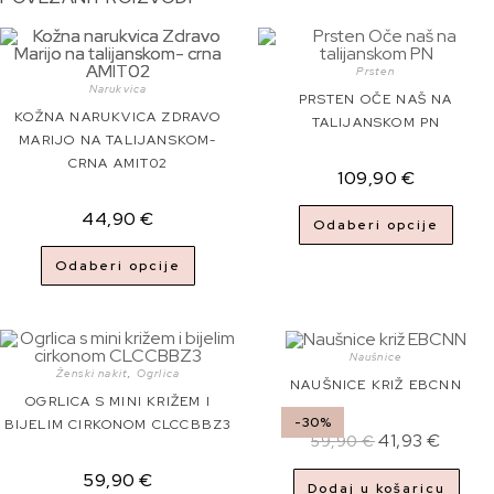
Prsten
Narukvica
PRSTEN OČE NAŠ NA
KOŽNA NARUKVICA ZDRAVO
TALIJANSKOM PN
MARIJO NA TALIJANSKOM-
CRNA AMIT02
109,90
€
44,90
€
Odaberi opcije
Odaberi opcije
Naušnice
Ženski nakit
,
Ogrlica
NAUŠNICE KRIŽ EBCNN
OGRLICA S MINI KRIŽEM I
-30%
BIJELIM CIRKONOM CLCCBBZ3
41,93
€
59,90
€
59,90
€
Dodaj u košaricu