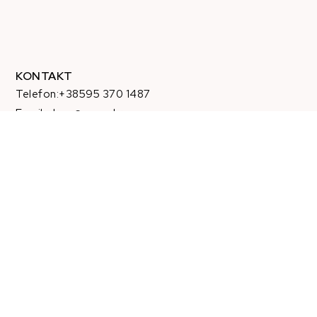
KONTAKT
Telefon:+38595 370 1487
Email: shop@amen.hr
PORTANOVA: Svilajska ul. 31A, 31000, Osijek