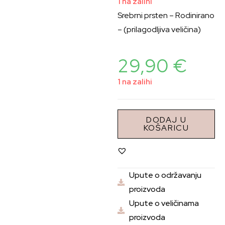
1 na zalihi
Srebrni prsten – Rodinirano
– (prilagodljiva veličina)
29,90
€
1 na zalihi
DODAJ U
KOŠARICU
Upute o održavanju
proizvoda
Upute o veličinama
proizvoda