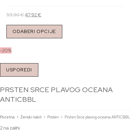
59,90
€
47,92
€
ODABERI OPCIJE
-20%
USPOREDI
PRSTEN SRCE PLAVOG OCEANA
ANTICBBL
Početna
>
Ženski nakit
>
Prsten
>
Prsten Srce plavog oceana ANTICBBL
2 na zalihi