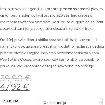
Istaknite svoju eleganciju uz
srebrni prsten sa srcem i plavim
cirkonom
, izrađen od kvalitetnog
925 sterling srebra
s
rodiranom završnom obradom. Rodij pruža dugotrajan sjaj, štiti
srebro od tamnjenja i osigurava luksuzan izgled koji traje.
Središnji
plavi
cirkon u obliku srca
simbolizira ljubav, strast i
romantiku, dok ga sjajni bijeli cirkoni dodatno naglašavaju i daju
prstenu profinjen izgled. Inspiriran bezvremenskim dizajnom
Heart of the Ocean
, ovaj prsten savršen je izbor za posebne
prilike, ali i kao elegantan detalj za svakodnevno nošenje.
59,90
€
47,92
€
VELIČINA