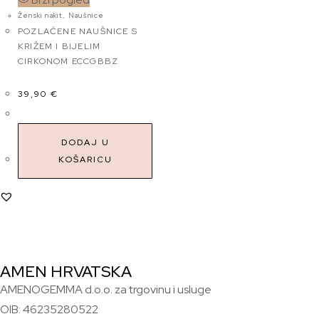
Ženski nakit
,
Naušnice
POZLAĆENE NAUŠNICE S
KRIŽEM I BIJELIM
CIRKONOM ECCGBBZ
39,90
€
DODAJ U
KOŠARICU
AMEN HRVATSKA
AMENOGEMMA d.o.o. za trgovinu i usluge
OIB: 46235280522