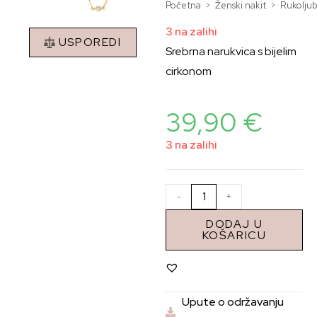
Početna
>
Ženski nakit
>
Rukoljub
3 na zalihi
USPOREDI
Srebrna narukvica s bijelim
cirkonom
39,90
€
3 na zalihi
-
+
DODAJ U
KOŠARICU
Upute o održavanju