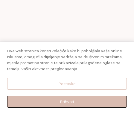
Ova web stranica koristi kolačiće kako bi poboljšala vaše online
iskustvo, omogućila dijeljenje sadržaja na društvenim mrežama,
mjerila promet na stranici te prikazivala prilagođene oglase na
temelju vaših aktivnosti pregledavanja.
Postavke
Prihvati
KONTAKT
Telefon:+38595 370 1487