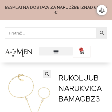
BESPLATNA DOSTAVA ZA NARUDŽBE IZNAD 60,00
€
0
RUKOLJUB
🔍
NARUKVICA
BAMAGBZ3