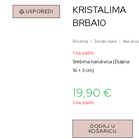
KRISTALIMA
USPOREDI
BRBA10
Početna
>
Ženski nakit
>
Narukvi
1 na zalihi
Srebrna narukvica (Duljina
16 + 3 cm)
19,90
€
1 na zalihi
DODAJ U
KOŠARICU