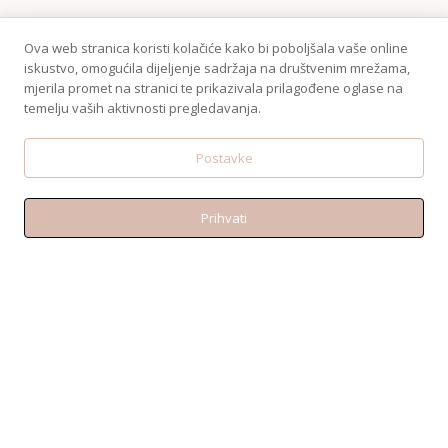
Ova web stranica koristi kolačiće kako bi poboljšala vaše online
iskustvo, omogućila dijeljenje sadržaja na društvenim mrežama,
mjerila promet na stranici te prikazivala prilagođene oglase na
temelju vaših aktivnosti pregledavanja.
Postavke
Prihvati
KONTAKT
Telefon:+38595 370 1487
Email: shop@amen.hr
PORTANOVA: Svilajska ul. 31A, 31000, Osijek