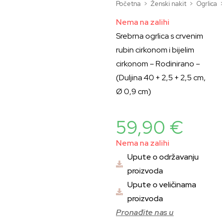
Početna
>
Ženski nakit
>
Ogrlica
Nema na zalihi
Srebrna ogrlica s crvenim
rubin cirkonom i bijelim
cirkonom – Rodinirano –
(Duljina 40 + 2,5 + 2,5 cm,
Ø 0,9 cm)
59,90
€
Nema na zalihi
Upute o održavanju
proizvoda
Upute o veličinama
proizvoda
Pronađite nas u