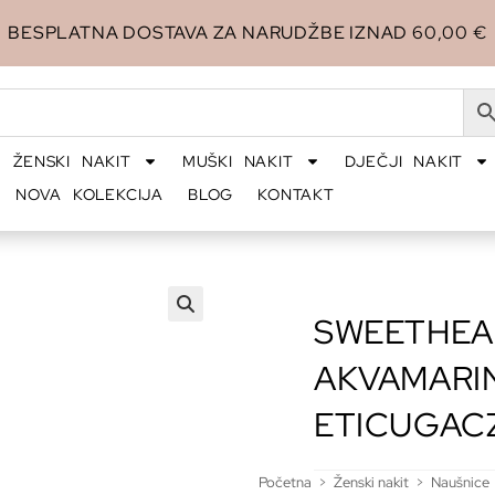
BESPLATNA DOSTAVA ZA NARUDŽBE IZNAD 60,00 €
ŽENSKI NAKIT
MUŠKI NAKIT
DJEČJI NAKIT
NOVA KOLEKCIJA
BLOG
KONTAKT
SWEETHEA
🔍
AKVAMARI
ETICUGAC
Početna
>
Ženski nakit
>
Naušnice