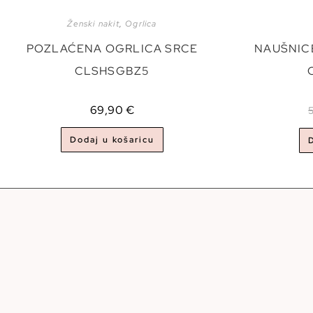
Ženski nakit
,
Ogrlica
POZLAĆENA OGRLICA SRCE
NAUŠNICE
CLSHSGBZ5
69,90
€
Dodaj u košaricu