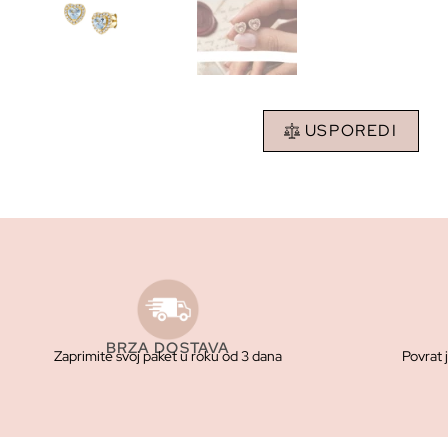
USPOREDI
BRZA DOSTAVA
Zaprimite svoj paket u roku od 3 dana
Povrat 