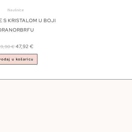
Naušnice
 S KRISTALOM U BOJI
ORANORBRFU
47,92
€
59,90
€
Dodaj u košaricu