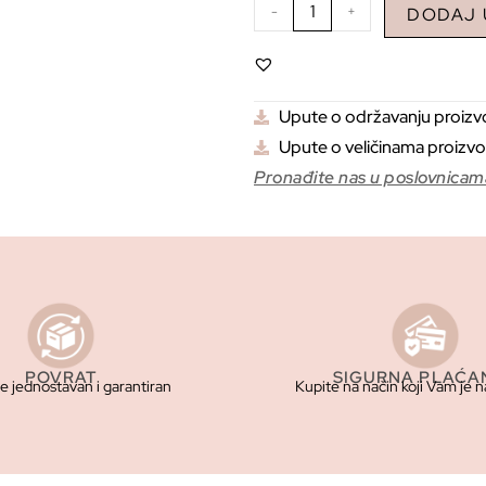
-
+
DODAJ 
Upute o održavanju proiz
Upute o veličinama proizv
Pronađite nas u poslovnicam
POVRAT
SIGURNA PLAĆA
je jednostavan i garantiran
Kupite na način koji Vam je n