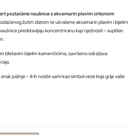
rt pozlaćene naušnice s akvamarin plavim cirkonom
pozlaćenog žutim zlatom te ukrašene akvamarin plavim i bijelim
aušnice predstavljaju koncentriranu kap nježnosti – suptilan
an.
užen blistavim bijelim kamenčićima, savršeno odražava
ećaja.
znak pažnje – ili ih nosite sami kao simbol veze koja grije vaše