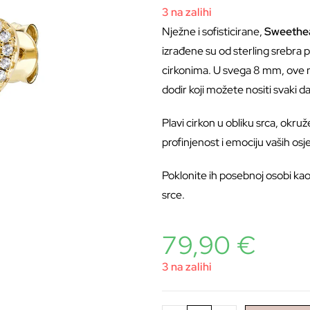
3 na zalihi
Nježne i sofisticirane,
Sweethea
izrađene su od sterling srebra 
cirkonima. U svega 8 mm, ove n
dodir koji možete nositi svaki d
Plavi cirkon u obliku srca, okr
profinjenost i emociju vaših osj
Poklonite ih posebnoj osobi kao 
srce.
79,90
€
3 na zalihi