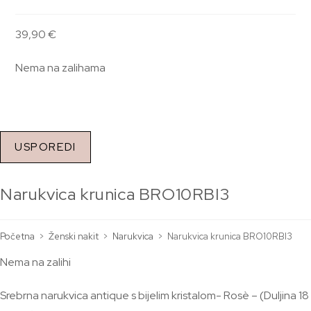
39,90
€
Nema na zalihama
USPOREDI
Narukvica krunica BRO10RBI3
Početna
>
Ženski nakit
>
Narukvica
>
Narukvica krunica BRO10RBI3
Nema na zalihi
Srebrna narukvica antique s bijelim kristalom- Rosè – (Duljina 18