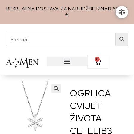
BESPLATNA DOSTAVA ZA NARUDŽBE IZNAD 60,00
€
0
OGRLICA
🔍
CVIJET
ŽIVOTA
CLFLLIB3