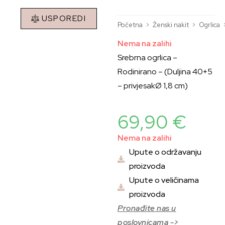
USPOREDI
Početna
>
Ženski nakit
>
Ogrlica
Nema na zalihi
Srebrna ogrlica –
Rodinirano – (Duljina 40+5
– privjesakØ 1,8 cm)
69,90
€
Nema na zalihi
Upute o održavanju
proizvoda
Upute o veličinama
proizvoda
Pronađite nas u
poslovnicama ->