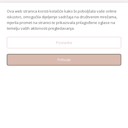
Ova web stranica koristi kolačiće kako bi poboljšala vaše online
iskustvo, omogućila dijeljenje sadržaja na društvenim mrežama,
mjerila promet na stranici te prikazivala prilagođene oglase na
KONTAKT
temelju vaših aktivnosti pregledavanja.
Telefon:+38595 370 1487
Email: shop@amen.hr
Postavke
PORTANOVA: Svilajska ul. 31A, 31000, Osijek
Prihvati