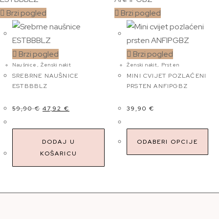
Brzi pogled
Brzi pogled
Brzi pogled
Brzi pogled
Naušnice
,
Ženski nakit
Ženski nakit
,
Prsten
SREBRNE NAUŠNICE
MINI CVIJET POZLAĆENI
ESTBBBLZ
PRSTEN ANFIPGBZ
59,90
€
47,92
€
39,90
€
DODAJ U
ODABERI OPCIJE
KOŠARICU