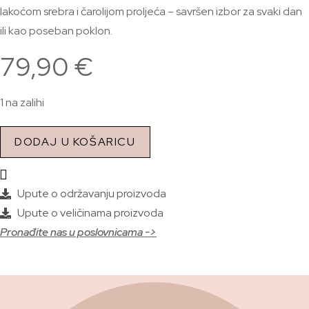
lakoćom srebra i čarolijom proljeća – savršen izbor za svaki dan
ili kao poseban poklon.
79,90
€
1 na zalihi
DODAJ U KOŠARICU
Upute o održavanju proizvoda
Upute o veličinama proizvoda
Pronađite nas u poslovnicama ->