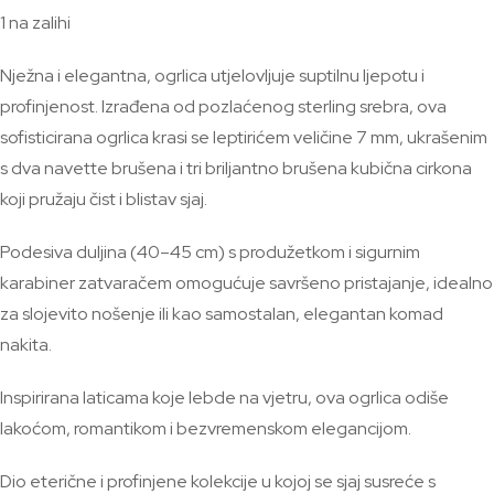
1 na zalihi
Nježna i elegantna, ogrlica utjelovljuje suptilnu ljepotu i
profinjenost. Izrađena od pozlaćenog sterling srebra, ova
sofisticirana ogrlica krasi se leptirićem veličine 7 mm, ukrašenim
s dva navette brušena i tri briljantno brušena kubična cirkona
koji pružaju čist i blistav sjaj.
Podesiva duljina (40–45 cm) s produžetkom i sigurnim
karabiner zatvaračem omogućuje savršeno pristajanje, idealno
za slojevito nošenje ili kao samostalan, elegantan komad
nakita.
Inspirirana laticama koje lebde na vjetru, ova ogrlica odiše
lakoćom, romantikom i bezvremenskom elegancijom.
Dio eterične i profinjene kolekcije u kojoj se sjaj susreće s