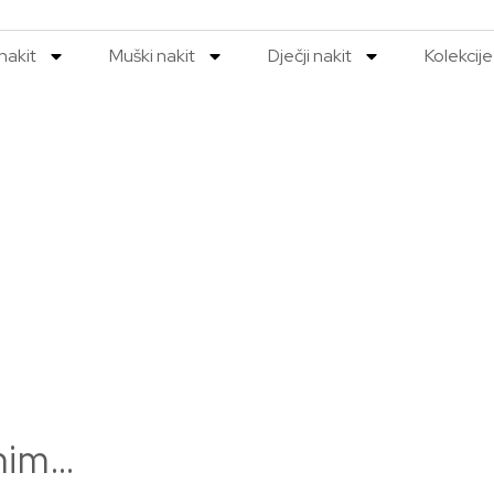
nakit
Muški nakit
Dječji nakit
Kolekcije
enim…