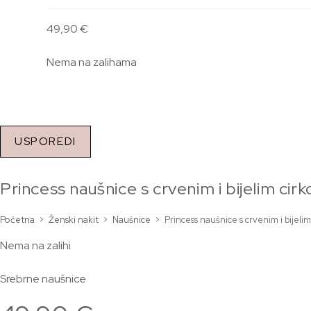
49,90
€
Nema na zalihama
USPOREDI
Princess naušnice s crvenim i bijelim 
Početna
>
Ženski nakit
>
Naušnice
>
Princess naušnice s crvenim i bije
Nema na zalihi
Srebrne naušnice