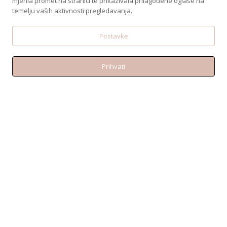
mjerila promet na stranici te prikazivala prilagođene oglase na
temelju vaših aktivnosti pregledavanja.
Postavke
Prihvati
KONTAKT
Telefon:+38595 370 1487
Email: shop@amen.hr
PORTANOVA: Svilajska ul. 31A, 31000, Osijek