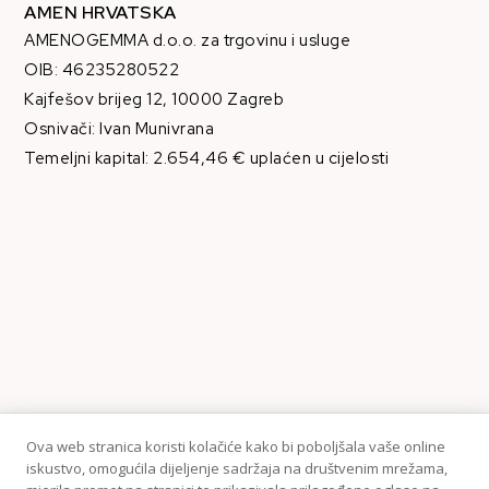
AMEN HRVATSKA
AMENOGEMMA d.o.o. za trgovinu i usluge
OIB: 46235280522
Kajfešov brijeg 12, 10000 Zagreb
Osnivači: Ivan Munivrana
Temeljni kapital: 2.654,46 € uplaćen u cijelosti
Ova web stranica koristi kolačiće kako bi poboljšala vaše online
iskustvo, omogućila dijeljenje sadržaja na društvenim mrežama,