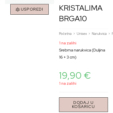
KRISTALIMA
USPOREDI
BRGA10
Početna
>
Unisex
>
Narukvica
>
1 na zalihi
Srebrna narukvica (Duljina
16 + 3 cm)
19,90
€
1 na zalihi
DODAJ U
KOŠARICU