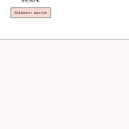
69,90
€
Odaberi opcije